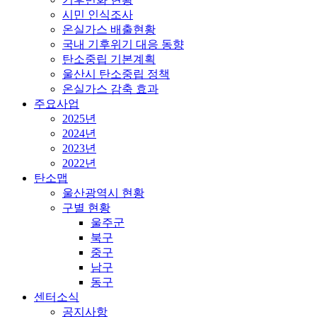
시민 인식조사
온실가스 배출현황
국내 기후위기 대응 동향
탄소중립 기본계획
울산시 탄소중립 정책
온실가스 감축 효과
주요사업
2025년
2024년
2023년
2022년
탄소맵
울산광역시 현황
구별 현황
울주군
북구
중구
남구
동구
센터소식
공지사항