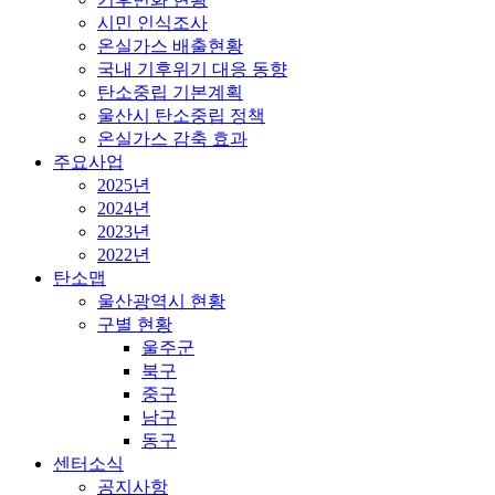
시민 인식조사
온실가스 배출현황
국내 기후위기 대응 동향
탄소중립 기본계획
울산시 탄소중립 정책
온실가스 감축 효과
주요사업
2025년
2024년
2023년
2022년
탄소맵
울산광역시 현황
구별 현황
울주군
북구
중구
남구
동구
센터소식
공지사항