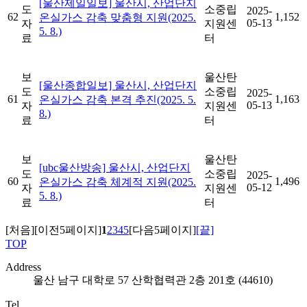
[울산제일일보] 울산시, 산업단지
도
소중립
2025-
62
1,152
온실가스 감축 맞춤형 지원(2025.
05-13
자
지원센
5. 8.)
료
터
보
울산탄
[울산종합일보] 울산시, 산업단지
도
소중립
2025-
61
1,163
온실가스 감축 본격 추진(2025. 5.
05-13
자
지원센
8.)
료
터
보
울산탄
[ubc울산방송] 울산시, 산업단지
도
소중립
2025-
60
1,496
온실가스 감축 체계적 지원(2025.
05-12
자
지원센
5. 8.)
료
터
[처음]
[이전5페이지]
1
2
3
4
5
[다음5페이지]
[끝]
TOP
Address
울산 남구 대학로 57 산학협력관 2층 201호 (44610)
Tel