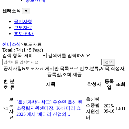
홍보·안내
센터소식
▼
공지사항
보도자료
홍보·안내
센터소식
>
보도자료
Total :
74
(
1
/
5
Page)
검색 항목
검색어를 입력하세요
검색
공지사항&보도자료 게시판 목록으로 번호,분류,제목,작성자,
등록일,조회 제공
번
분
등록
제목
작성자
조회
호
류
일
보
울산탄
[울산과학대학교] 유승민 울산 탄
도
소중립
2025-
소중립지원센터장, 'K-배터리 쇼
74
1,611
09-16
자
지원센
2025'에서 '배터리 산업의 ..
료
터